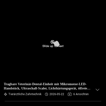
Tragbare Veterinär-Dental-Einheit mit Mikromotor-LED-
Handstück, Ultraschall-Scaler, Lichthärtungsgerät, ölfreiem
Luftkompressor, mobilem Haustier-Dentalwagen,
Tierärztliche Zahntechnik
2026-05-22
6 Ansichten
Dentalgeräte für die Veterinärklinik