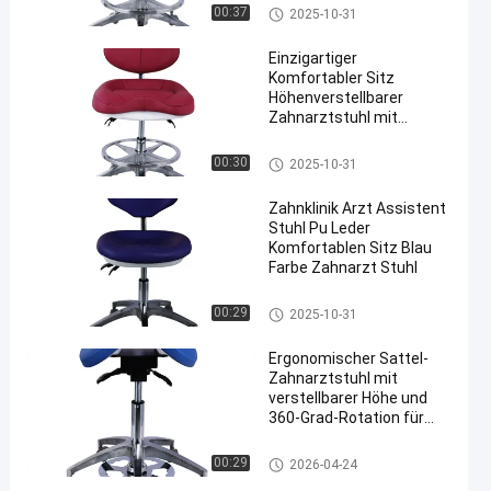
Zahnarztstuhl
00:37
2025-10-31
Einzigartiger
Komfortabler Sitz
Höhenverstellbarer
Zahnarztstuhl mit
Rädern
Zahnarztstuhl
00:30
2025-10-31
Zahnklinik Arzt Assistent
Stuhl Pu Leder
Komfortablen Sitz Blau
Farbe Zahnarzt Stuhl
Zahnarztstuhl
00:29
2025-10-31
Ergonomischer Sattel-
Zahnarztstuhl mit
verstellbarer Höhe und
360-Grad-Rotation für
Zahnkliniken und
Krankenhäuser
Zahnarztstuhl
00:29
2026-04-24