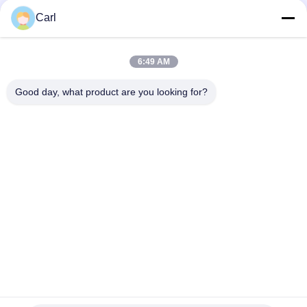
Carl
Schneller Kontakt
6:49 AM
Anschrift
Good day, what product are you looking for?
4F Gebäude 22, Shenke Industrial Park (SSIPC), Nr. 6
Xingye East Road, Shishan Town, Bezirk Nanhai, Stadt
Foshan, 528000 Guangdong, Volksrepublik China
Tel.
86-139-28945294
E-Mail
angel@anzhedental.com
Datenschutzerklärung
|
Sitemap
| China Gute Qualität Mobiler