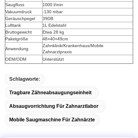
Saugfluss
1000 l/min
Vakuumdruck
-130 mbar
Geräuschpegel
39DB
Lufttank
1L Edelstahl
Bruttogewicht
Etwa 28 kg
Paketgröße
48×40×49cm
Zahnklinik/Krankenhaus/Mobile
Anwendung
Zahnarztpraxis
OEM/ODM
Unterstützt
Schlagworte:
Tragbare Zähneabsaugungseinheit
Absaugvorrichtung Für Zahnarztlabor
Mobile Saugmaschine Für Zahnärzte