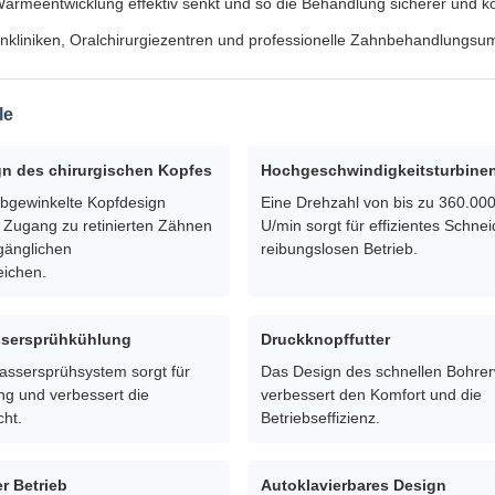
ärmeentwicklung effektiv senkt und so die Behandlung sicherer und k
hnkliniken, Oralchirurgiezentren und professionelle Zahnbehandlungs
le
n des chirurgischen Kopfes
Hochgeschwindigkeitsturbinen
abgewinkelte Kopfdesign
Eine Drehzahl von bis zu 360.00
 Zugang zu retinierten Zähnen
U/min sorgt für effizientes Schne
gänglichen
reibungslosen Betrieb.
eichen.
ssersprühkühlung
Druckknopffutter
assersprühsystem sorgt für
Das Design des schnellen Bohre
ung und verbessert die
verbessert den Komfort und die
cht.
Betriebseffizienz.
r Betrieb
Autoklavierbares Design