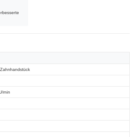
erbesserte
-Zahnhandstück
U/min