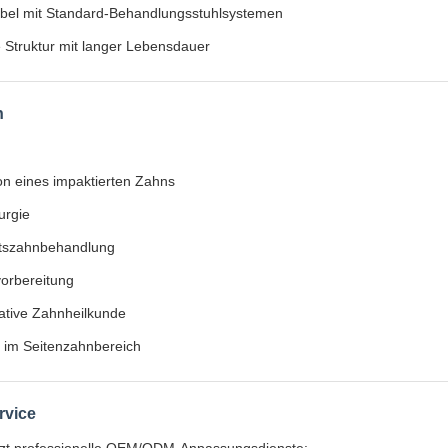
bel mit Standard-Behandlungsstuhlsystemen
 Struktur mit langer Lebensdauer
n
on eines impaktierten Zahns
urgie
tszahnbehandlung
orbereitung
ative Zahnheilkunde
e im Seitenzahnbereich
vice