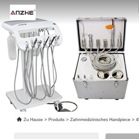
Ei
Zu Hause
>
Produits
>
Zahnmedizinisches Handpiece
>
4