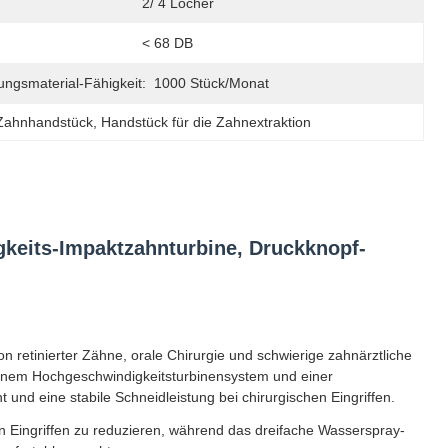
:
2/ 4 Löcher
< 68 DB
ungsmaterial-Fähigkeit:
1000 Stück/Monat
-Zahnhandstück
, 
Handstück für die Zahnextraktion
keits-Impaktzahnturbine, Druckknopf-
n retinierter Zähne, orale Chirurgie und schwierige zahnärztliche
 einem Hochgeschwindigkeitsturbinensystem und einer
 und eine stabile Schneidleistung bei chirurgischen Eingriffen.
n Eingriffen zu reduzieren, während das dreifache Wasserspray-