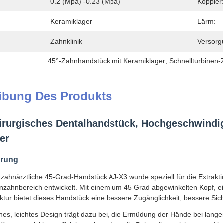
0.2 (Mpa) -0.23 (Mpa)
Koppler
Keramiklager
Lärm:
Zahnklinik
Versorg
45°-Zahnhandstück mit Keramiklager
, 
Schnellturbinen
ibung Des Produkts
irurgisches Dentalhandstück, Hochgeschwindig
er
hrung
 zahnärztliche 45-Grad-Handstück AJ-X3 wurde speziell für die Extraktio
tenzahnbereich entwickelt. Mit einem um 45 Grad abgewinkelten Kopf,
tur bietet dieses Handstück eine bessere Zugänglichkeit, bessere Sicht
es, leichtes Design trägt dazu bei, die Ermüdung der Hände bei lange