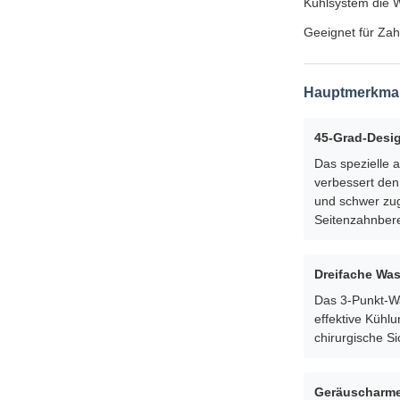
Kühlsystem die W
Geeignet für Za
Hauptmerkma
45-Grad-Desig
Das spezielle 
verbessert den
und schwer zu
Seitenzahnber
Dreifache Wa
Das 3-Punkt-W
effektive Kühl
chirurgische Si
Geräuscharme