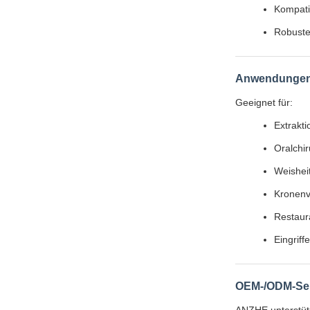
Kompati
Robuste
Anwendunge
Geeignet für:
Extrakti
Oralchir
Weishei
Kronenv
Restaur
Eingriff
OEM-/ODM-Ser