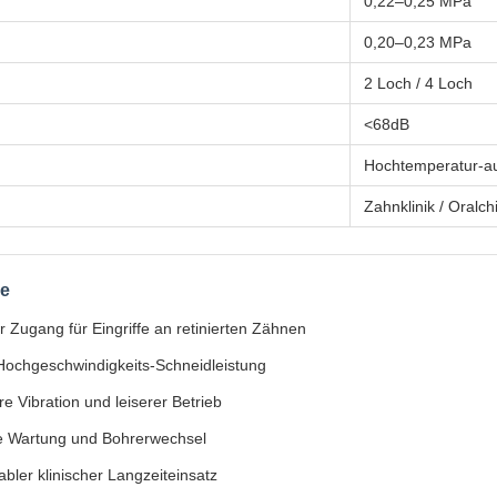
0,22–0,25 MPa
0,20–0,23 MPa
2 Loch / 4 Loch
<68dB
Hochtemperatur-au
Zahnklinik / Oralch
le
 Zugang für Eingriffe an retinierten Zähnen
 Hochgeschwindigkeits-Schneidleistung
e Vibration und leiserer Betrieb
e Wartung und Bohrerwechsel
bler klinischer Langzeiteinsatz