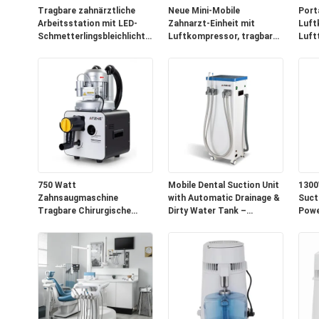
Tragbare zahnärztliche
Neue Mini-Mobile
Port
Arbeitsstation mit LED-
Zahnarzt-Einheit mit
Luft
Schmetterlingsbleichlicht
Luftkompressor, tragbarer
Luft
Integrierte Luft-Wasser-
Zahnbehandlungswagen für
Zahn
Mobilzahnwagen
Kliniken, Heime, mobile
Mini
Autoklavierbares
Tierzahnarzt-Einheit
Zahn
Silikonpad
750 Watt
Mobile Dental Suction Unit
1300
Zahnsaugmaschine
with Automatic Drainage &
Suct
Tragbare Chirurgische
Dirty Water Tank –
Powe
Sauger
800L/min Suction Power
Easy
for Dental Clinics
Tech