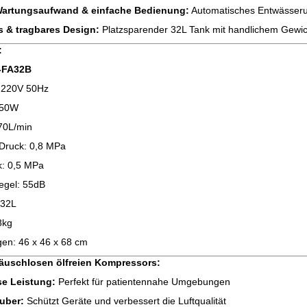
Wartungsaufwand & einfache Bedienung:
Automatisches Entwässerun
 & tragbares Design:
Platzsparender 32L Tank mit handlichem Gewich
:
-FA32B
 220V 50Hz
550W
 70L/min
Druck: 0,8 MPa
k: 0,5 MPa
egel: 55dB
 32L
8kg
n: 46 x 46 x 68 cm
räuschlosen ölfreien Kompressors:
se Leistung:
Perfekt für patientennahe Umgebungen
auber:
Schützt Geräte und verbessert die Luftqualität