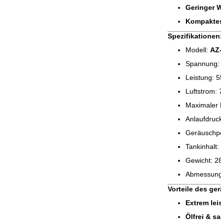
Geringer 
Kompaktes
Spezifikationen
Modell:
AZ
Spannung:
Leistung: 
Luftstrom:
Maximaler 
Anlaufdruc
Geräuschp
Tankinhalt:
Gewicht: 2
Abmessunge
Vorteile des ge
Extrem lei
Ölfrei & s