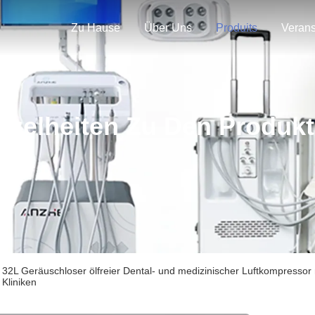
Zu Hause
Über Uns
Produits
nzelheiten Zu Den Produk
32L Geräuschloser ölfreier Dental- und medizinischer Luftkompressor mit
Kliniken