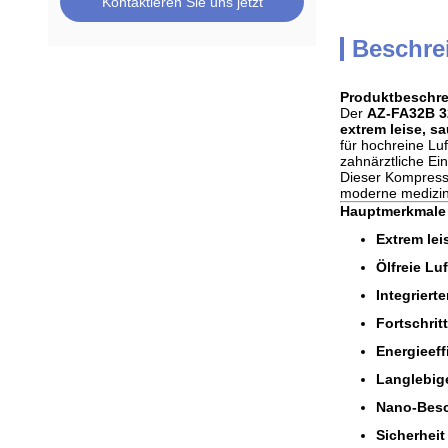
Kontaktieren Sie uns jetzt
Beschre
Produktbeschre
Der
AZ-FA32B 32
extrem leise, s
für hochreine Luf
zahnärztliche Ei
Dieser Kompress
moderne medizin
Hauptmerkmale &
Extrem lei
Ölfreie Lu
Integrierte
Fortschritt
Energieeff
Langlebige
Nano-Besc
Sicherheit