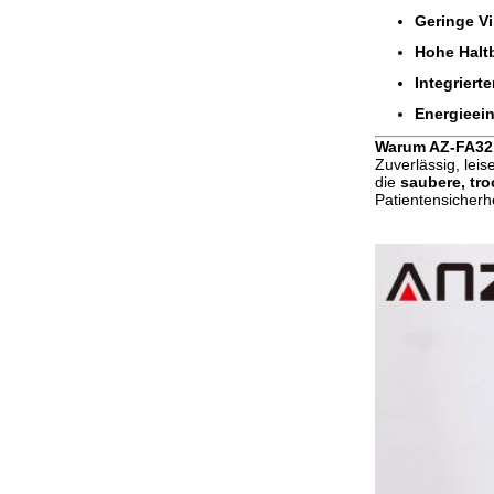
Geringe Vi
Hohe Haltb
Integrierte
Energieei
Warum AZ-FA32
Zuverlässig, lei
die
saubere, tr
Patientensicherh