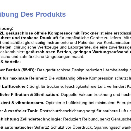
ibung Des Produkts
ibung:
L geräuschlose ölfreie Kompressor mit Trockner
ist eine erstklas
aubere und trockene Druckluft
für empfindliche Geräte zu liefern. Mit
t und schützt gleichzeitig Instrumente und Patienten vor Kontamination.
nheiten, chirurgische Werkzeuge und Laborgeräte, die eine zuverlässig
or kombiniert
geräuschlosen Betrieb, geringen Wartungsaufwand un
ische und zahnärztliche Umgebungen macht.
 Vorteile:
ser Betrieb (55dB):
Das geräuschlose Design reduziert Lärmbelästigung
ft für maximale Reinheit:
Die vollständig ölfreie Kompression schützt 
r Lufttrockner:
Sorgt für trockene, feuchtigkeitsfreie Luft, verhindert
liche Filtration & Sterilisation:
Doppelte Vakuumtrocknung und hocheff
izient & vibrationsarm:
Optimierte Luftleistung bei minimalem Energie
r & rostfreier Tank:
Rostschutzbeschichtung sorgt für saubere Luft und
hichtung Zylindertechnologie:
Reduziert Reibung, senkt Geräusche
 & automatischer Schutz:
Schützt vor Überdruck, Spannungsschwank