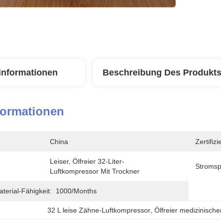
linformationen
Beschreibung Des Produkt
formationen
China
Zertifiz
Leiser, Ölfreier 32-Liter-
Stroms
Luftkompressor Mit Trockner
erial-Fähigkeit:
1000/months
32 L leise Zähne-Luftkompressor
, 
Ölfreier medizinisch