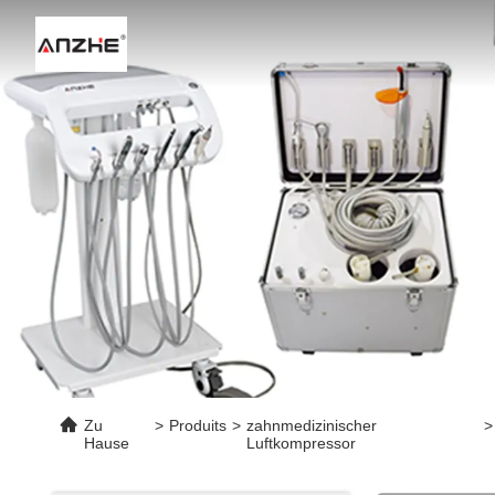
Ei
Zu
>
Produits
>
zahnmedizinischer
>
Hause
Luftkompressor